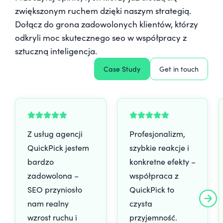
zwiększonym ruchem dzięki naszym strategią.
Dołącz do grona zadowolonych klientów, którzy
odkryli moc skutecznego seo w współpracy z
sztuczną inteligencja.
Case Study
Get in touch
Z usług agencji
Profesjonalizm,
QuickPick jestem
szybkie reakcje i
bardzo
konkretne efekty –
zadowolona –
współpraca z
SEO przyniosło
QuickPick to
nam realny
czysta
wzrost ruchu i
przyjemność.