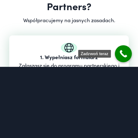
Partners?
Współpracujemy na jasnych zasadach.
Zadzwoń teraz
1. Wypełniasz formularz
Zgłaszasz się do programu partnerskiego i
akceptujesz regulamin. Całość zajmuje kilka
minut.
2. Weryfikujemy zgłoszenie
Sprawdzamy aplikację i potwierdzamy
współpracę. Bez przeciągania i zbędnych