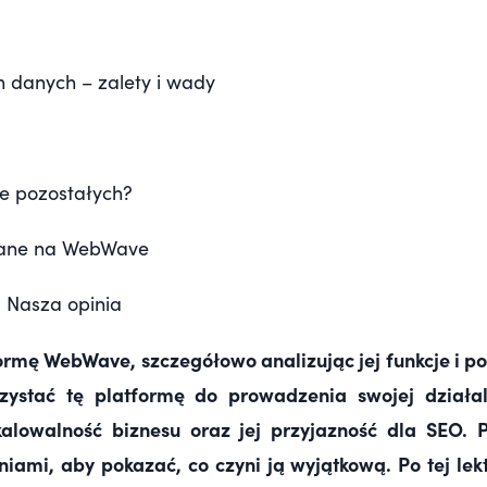
h danych – zalety i wady
le pozostałych?
wane na WebWave
 Nasza opinia
formę WebWave, szczegółowo analizując
jej funkcje i p
ystać tę platformę do prowadzenia swojej działaln
skalowalność biznesu oraz jej przyjazność dla SE
iami, aby pokazać, co czyni ją wyjątkową. Po tej lek