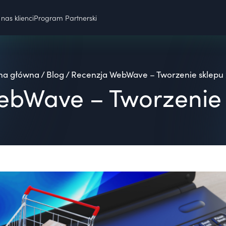
nas klienci
Program Partnerski
na główna
/
Blog
/
Recenzja WebWave – Tworzenie sklepu
ebWave – Tworzenie 