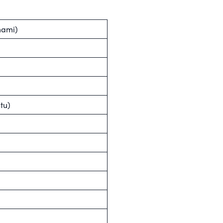
mami)
tu)