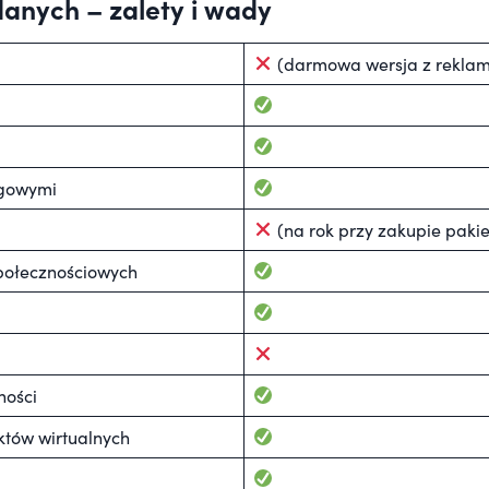
anych – zalety i wady
(darmowa wersja z rekla
ęgowymi
(na rok przy zakupie pakie
połecznościowych
ności
tów wirtualnych