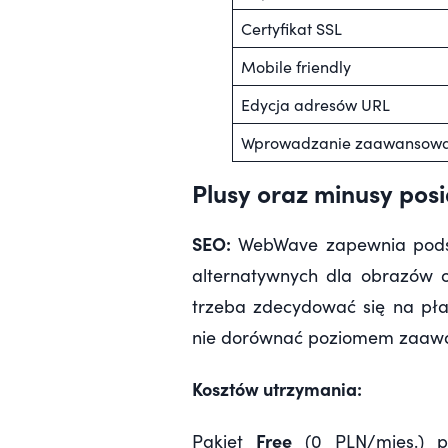
Certyfikat SSL
Mobile friendly
Edycja adresów URL
Wprowadzanie zaawansowan
Plusy oraz minusy po
SEO:
WebWave zapewnia podst
alternatywnych dla obrazów 
trzeba zdecydować się na pł
nie dorównać poziomem zaaw
Kosztów utrzymania:
Free
Pakiet
(0 PLN/mies.) po