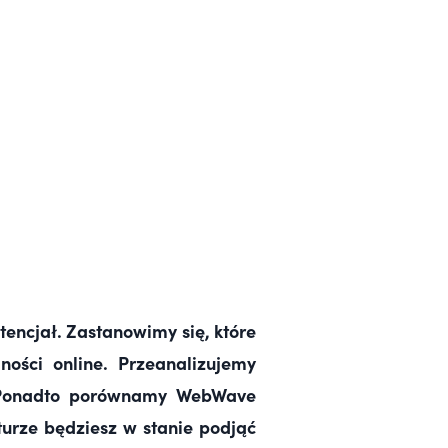
otencjał
. Zastanowimy się, które
ości online. Przeanalizujemy
O. Ponadto porównamy WebWave
turze będziesz w stanie podjąć